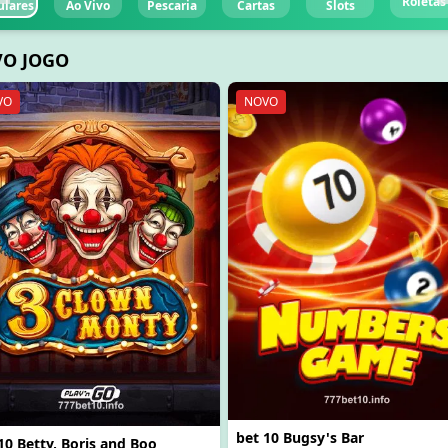
Roletas
ulares
Ao Vivo
Pescaria
Cartas
Slots
O JOGO
VO
NOVO
bet 10 Bugsy's Bar
10 Betty, Boris and Boo