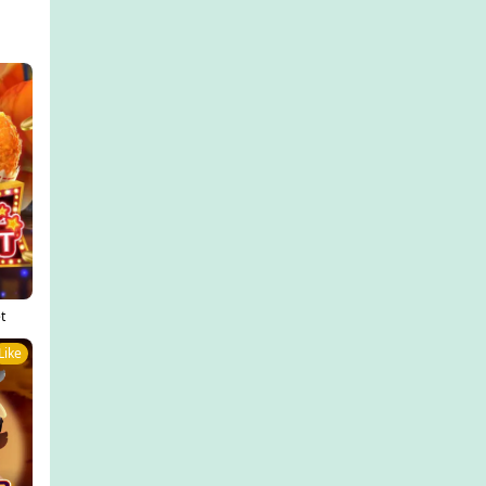
t
Like