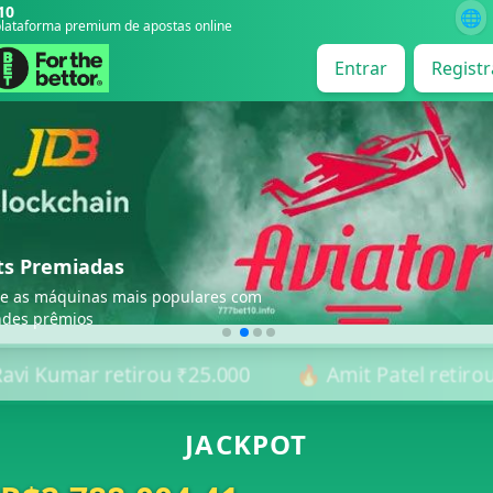
10
🌐
plataforma premium de apostas online
Entrar
Registr
ts Premiadas
e as máquinas mais populares com
ndes prêmios
 Amit Patel retirou ₹18.500
⭐ Priya Sharma retirou
JACKPOT