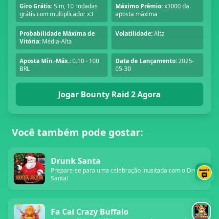
Giro Grátis:
Sim, 10 rodadas
Máximo Prêmio:
x3000 da
grátis com multiplicador x3
aposta máxima
Probabilidade Máxima de
Volatilidade:
Alta
Vitória:
Média-Alta
Aposta Mín.-Máx.:
0.10 - 100
Data de Lançamento:
2025-
BRL
05-30
Jogar Bounty Raid 2 Agora
Você também pode gostar:
Drunk Santa
Prepare-se para uma celebração inusitada com o Drunk
Santa!
Fa Cai Crazy Buffalo