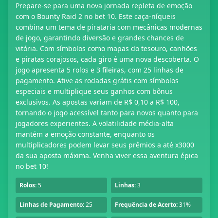
Prepare-se para uma nova jornada repleta de emoção
com o Bounty Raid 2 no bet 10. Este caça-níqueis
combina um tema de pirataria com mecânicas modernas
de jogo, garantindo diversão e grandes chances de
vitória. Com símbolos como mapas do tesouro, canhões
e piratas corajosos, cada giro é uma nova descoberta. O
jogo apresenta 5 rolos e 3 fileiras, com 25 linhas de
pagamento. Ative as rodadas grátis com símbolos
especiais e multiplique seus ganhos com bônus
exclusivos. As apostas variam de R$ 0,10 a R$ 100,
tornando o jogo acessível tanto para novos quanto para
jogadores experientes. A volatilidade média-alta
mantém a emoção constante, enquanto os
multiplicadores podem levar seus prêmios a até x3000
da sua aposta máxima. Venha viver essa aventura épica
no bet 10!
Rolos:
5
Linhas:
3
Linhas de Pagamento:
25
Frequência de Acerto:
31%